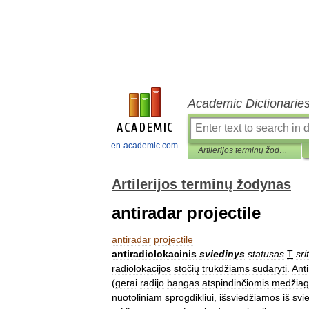
Academic Dictionarie
en-academic.com
Artilerijos terminų žodynas
Artilerijos terminų žodynas
antiradar projectile
antiradar
projectile
antiradiolokacinis
sviedinys
statusas
T
sri
radiolokacijos
stočių
trukdžiams
sudaryti
.
Anti
(
gerai
radijo
bangas
atspindinčiomis
medžiag
nuotoliniam
sprogdikliui
,
išsviedžiamos
iš
svi