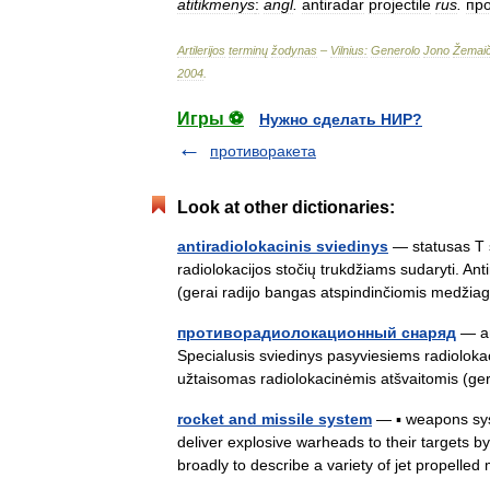
atitikmenys
:
angl
.
antiradar
projectile
rus
.
пр
Artilerijos
terminų
žodynas
–
Vilnius:
Generolo
Jono
Žemaič
2004
.
Игры ⚽
Нужно сделать НИР?
противоракета
Look at other dictionaries:
antiradiolokacinis sviedinys
— statusas T s
radiolokacijos stočių trukdžiams sudaryti. An
(gerai radijo bangas atspindinčiomis medži
противорадиолокационный снаряд
— an
Specialusis sviedinys pasyviesiems radiolokaci
užtaisomas radiolokacinėmis atšvaitomis (
rocket and missile system
— ▪ weapons sys
deliver explosive warheads to their targets
broadly to describe a variety of jet propell