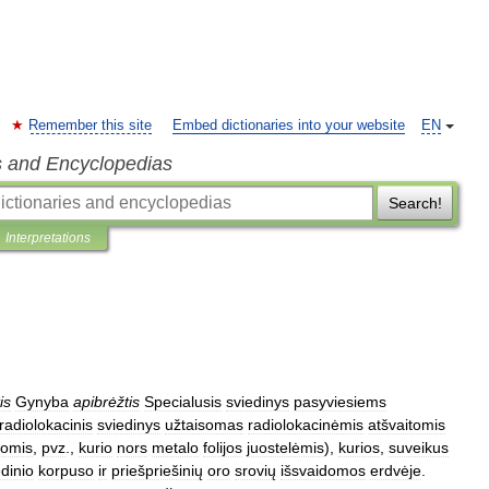
Remember this site
Embed dictionaries into your website
EN
s and Encyclopedias
Search!
Interpretations
tis
Gynyba
apibrėžtis
Specialusis
sviedinys
pasyviesiems
radiolokacinis
sviedinys
užtaisomas
radiolokacinėmis
atšvaitomis
omis
,
pvz
.,
kurio
nors
metalo
folijos
juostelėmis
),
kurios
,
suveikus
edinio
korpuso
ir
priešpriešinių
oro
srovių
išsvaidomos
erdvėje
.