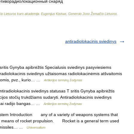
отиворадиолокационный
снаряд
io
Lietuvos
karo
akademija
.
Eugenijus
Kisinas
,
Generolo
Jono
Žemaičio
Lietuvos
.
antiradiolokacinis sviedinys
ritis Gynyba apibrėžtis Specialusis sviedinys pasyviesiems
tiradiolokacinis sviedinys užtaisomas radiolokacinėmis atšvaitomis
agomis, pvz., kurio… …
Artilerijos terminų žodynas
tiradiolokacinis sviedinys statusas T sritis Gynyba apibrėžtis
jos stočių trukdžiams sudaryti. Antiradiolokacinis sviedinys
gerai radijo bangas… …
Artilerijos terminų žodynas
tem Introduction any of a variety of weapons systems that
 by means of rocket propulsion. Rocket is a general term used
ed missiles… …
Universalium