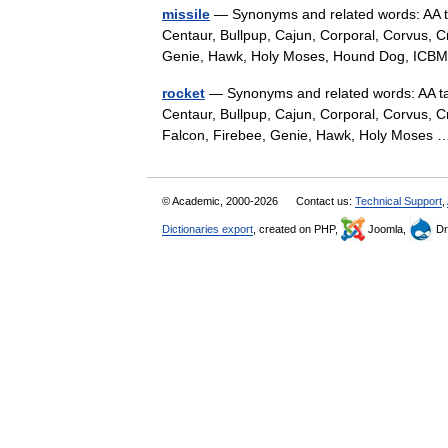
missile
— Synonyms and related words: AA tar
Centaur, Bullpup, Cajun, Corporal, Corvus, 
Genie, Hawk, Holy Moses, Hound Dog, IC
rocket
— Synonyms and related words: AA targ
Centaur, Bullpup, Cajun, Corporal, Corvus, C
Falcon, Firebee, Genie, Hawk, Holy Mose
© Academic, 2000-2026
Contact us:
Technical Support
,
Dictionaries export
, created on PHP,
Joomla,
Dr